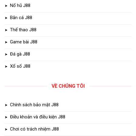
Nổ hũ J88
Bắn cá J88
Thể thao J88
Game bài J88
Đá gà J88
Xổ số J88
VỀ CHÚNG TÔI
Chính sách bảo mật J88
Điều khoản và điều kiện J88
Chơi có trách nhiệm J88