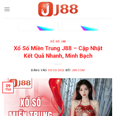
Bỏ
qua
nội
dung
ĐĂNG KÝ
ĐĂNG NHẬP
XỔ SỐ J88
Xổ Số Miền Trung J88 – Cập Nhật
Kết Quả Nhanh, Minh Bạch
ĐĂNG VÀO
09/03/2026
BỞI
J88.COM
09
Th3