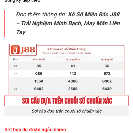
trong kỳ tiếp theo.
Đọc thêm thông tin:
Xổ Số Miền Bắc J88
– Trải Nghiệm Minh Bạch, May Mắn Liền
Tay
Soi cầu dựa trên chuỗi số chuẩn xác
Kết hợp dự đoán ngẫu nhiên