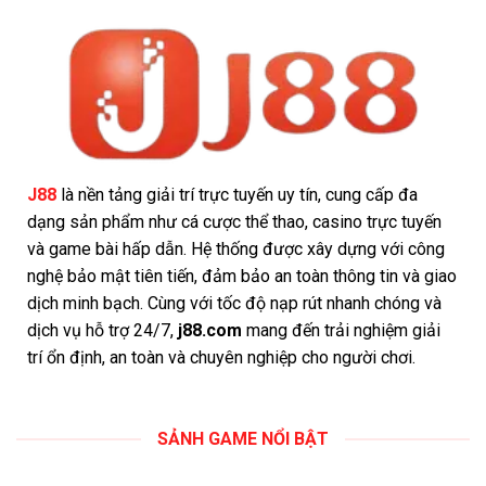
Săn
Trận
Thưởng
Kịch
Mỗi
Đấu
Ngày
Tính,
May
Mắn
Bùng
Nổ
J88
là nền tảng giải trí trực tuyến uy tín, cung cấp đa
dạng sản phẩm như cá cược thể thao, casino trực tuyến
và game bài hấp dẫn. Hệ thống được xây dựng với công
nghệ bảo mật tiên tiến, đảm bảo an toàn thông tin và giao
dịch minh bạch. Cùng với tốc độ nạp rút nhanh chóng và
dịch vụ hỗ trợ 24/7,
j88.com
mang đến trải nghiệm giải
trí ổn định, an toàn và chuyên nghiệp cho người chơi.
SẢNH GAME NỔI BẬT