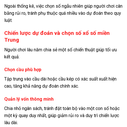
Ngoài thống kê, việc chọn số ngẫu nhiên giúp người chơi cân
bằng rủi ro, tránh phụ thuộc quá nhiều vào dự đoán theo quy
luật.
Chiến lược dự đoán và chọn số xổ số miền
Trung
Người chơi lâu năm chia sẻ một số chiến thuật giúp tối ưu
kết quả:
Chọn cầu phù hợp
Tập trung vào cầu dài hoặc cầu kép có xác suất xuất hiện
cao, tăng khả năng dự đoán chính xác.
Quản lý vốn thông minh
Chia nhỏ ngân sách, tránh đặt toàn bộ vào một con số hoặc
một kỳ quay duy nhất, giúp giảm rủi ro và duy trì chiến lược
lâu dài.