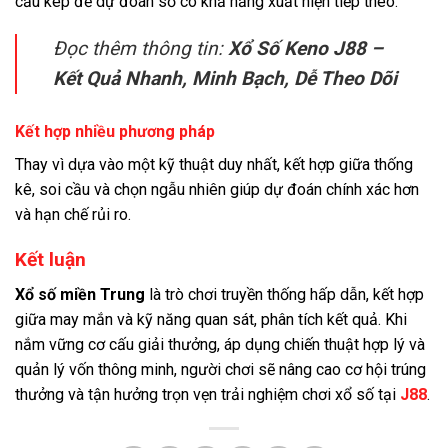
cầu kép để dự đoán số có khả năng xuất hiện tiếp theo.
Đọc thêm thông tin:
Xổ Số Keno J88 –
Kết Quả Nhanh, Minh Bạch, Dễ Theo Dõi
Kết hợp nhiều phương pháp
Thay vì dựa vào một kỹ thuật duy nhất, kết hợp giữa thống
kê, soi cầu và chọn ngẫu nhiên giúp dự đoán chính xác hơn
và hạn chế rủi ro.
Kết luận
Xổ số miền Trung
là trò chơi truyền thống hấp dẫn, kết hợp
giữa may mắn và kỹ năng quan sát, phân tích kết quả. Khi
nắm vững cơ cấu giải thưởng, áp dụng chiến thuật hợp lý và
quản lý vốn thông minh, người chơi sẽ nâng cao cơ hội trúng
thưởng và tận hưởng trọn vẹn trải nghiệm chơi xổ số tại
J88
.