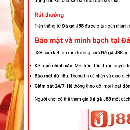
động tính kết quả sau khi trận đấu kết thúc.
Rút thưởng
Tiền thắng từ
Đá gà J88
được giải ngân nhanh c
Bảo mật và minh bạch tại Đ
J88 cam kết tạo môi trường chơi
Đá gà J88
côn
Kết quả chính xác:
Mọi trận đấu được truyền tr
Bảo mật dữ liệu:
Thông tin cá nhân và giao dịc
Giám sát 24/7:
Hệ thống theo dõi mọi hoạt động
Người chơi có thể tham gia
Đá gà J88
một cách 