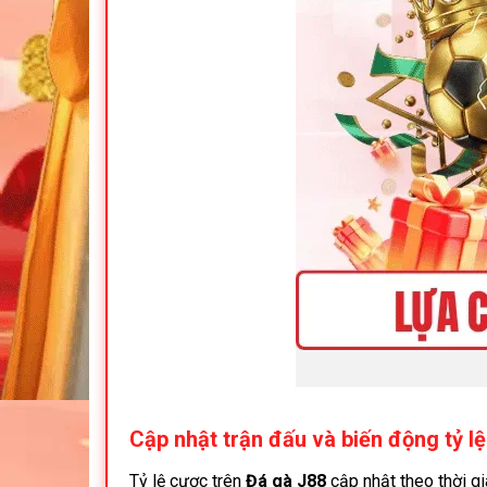
Cập nhật trận đấu và biến động tỷ l
Tỷ lệ cược trên
Đá gà J88
cập nhật theo thời gi