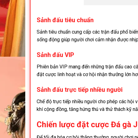
Sảnh đấu tiêu chuẩn
Sảnh tiêu chuẩn cung cấp các trận đấu phổ biến 
sống động giúp người chơi cảm nhận được nhịp
Sảnh đấu VIP
Phiên bản VIP mang đến những trận đấu cao cấp
đặt cược linh hoạt và cơ hội nhận thưởng lớn hơ
Sảnh đấu trực tiếp nhiều người
Chế độ trực tiếp nhiều người cho phép các hội 
khí cộng đồng, tăng hứng thú và thử thách kỹ n
Chiến lược đặt cược Đá gà J
Để tối đa hóa cơ hội thắng thưởng, người chơi 