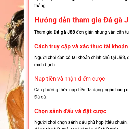
thắng.
Hướng dẫn tham gia Đá gà 
Tham gia
Đá gà J88
đơn giản nhưng vẫn cần tuâ
Cách truy cập và xác thực tài khoản
Người chơi cần có tài khoản chính chủ tại J88
minh bạch.
Nạp tiền và nhận điểm cược
Các phương thức nạp tiền đa dạng: ngân hàng nội
Đá gà.
Chọn sảnh đấu và đặt cược
Người chơi chọn sảnh đấu phù hợp (tiêu chuẩn,