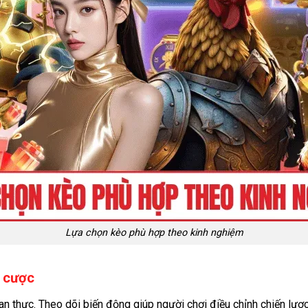
Lựa chọn kèo phù hợp theo kinh nghiệm
ệ cược
an thực. Theo dõi biến động giúp người chơi điều chỉnh chiến lược