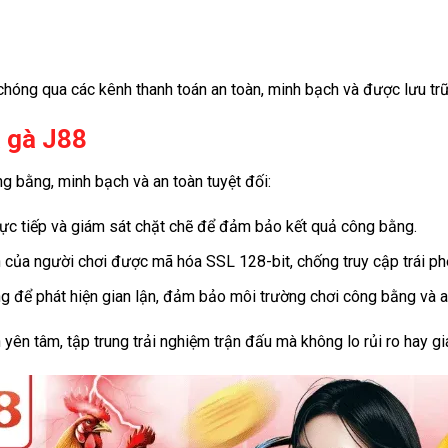
hóng qua các kênh thanh toán an toàn, minh bạch và được lưu trữ
á gà J88
g bằng, minh bạch và an toàn tuyệt đối:
ực tiếp và giám sát chặt chẽ để đảm bảo kết quả công bằng.
h của người chơi được mã hóa SSL 128-bit, chống truy cập trái ph
 để phát hiện gian lận, đảm bảo môi trường chơi công bằng và a
yên tâm, tập trung trải nghiệm trận đấu mà không lo rủi ro hay g