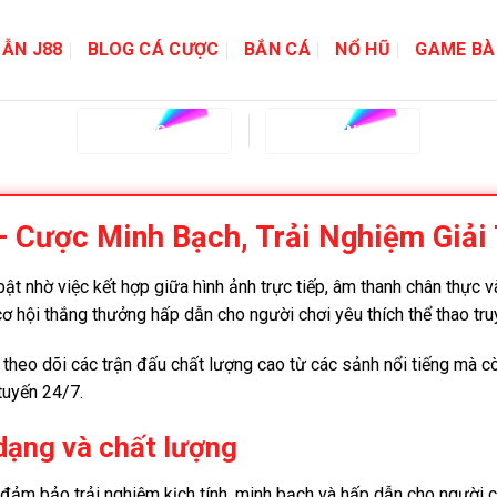
ẪN J88
BLOG CÁ CƯỢC
BẮN CÁ
NỔ HŨ
GAME BÀ
ĐĂNG KÝ
ĐĂNG NHẬP
– Cược Minh Bạch, Trải Nghiệm Giải 
bật nhờ việc kết hợp giữa hình ảnh trực tiếp, âm thanh chân thực v
ơ hội thắng thưởng hấp dẫn cho người chơi yêu thích thể thao tru
theo dõi các trận đấu chất lượng cao từ các sảnh nổi tiếng mà c
 tuyến 24/7.
dạng và chất lượng
đảm bảo trải nghiệm kịch tính, minh bạch và hấp dẫn cho người c